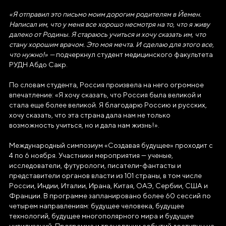
ОГРН
«Я отправил это письмо моим дорогим родителям в Йемен.
1237700185645
Написал им, что у меня все хорошо несмотря на то, что я живу
далеко от Родины. Я стараюсь учиться и хочу сказать им, что
ИНН/КПП
стану хорошим врачом. Это моя мечта. И сделаю для этого все,
9703137862/770601001
что нужно!» —
подчеркнул студент медицинского факультета
РУДН Абдо Сакр.
Телефон
По словам студента, Россия произвела на него огромное
+7(495)109-97-70
впечатление: «Я хочу сказать, что Россия была великой и
стала еще более великой. Я благодарю Россию и русских,
E-mail
хочу сказать, что эта страна дала нам не только
info@ano.dea.ru
возможность учиться, но и дала нам жизнь!».
Международный симпозиум «Создавая будущее» проходит с
4 по 6 ноября. Участники мероприятия — ученые,
исследователи, футурологи, писатели-фантасты и
представители органов власти из 101 страны, в том числе
России, Индии, Италии, Ирана, Китая, ОАЭ, Сербии, США и
Франции. В программе запланировано более 60 сессий по
четырем направлениям: будущее человека, будущее
технологий, будущее многополярного мира и будущее
цивилизаций. Программа и трансляции событий доступны на