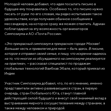
Молодой человек добавил, что идея посылать письмо в
будущее ему понравилась. Особенно то, что письмо нужно
писать от руки: по его словам, мы редко испытываем такое
удовольствие, когда получаем обычное сообщение в
мессенджере, на которое сразу же можем ответить. Адриан
поблагодарил за эту возможность организаторов
Симпозиума и АО «Почта России».
АВТОНОМНАЯ НЕКОММЕРЧЕСКАЯ
«Это прекрасный симпозиум в прекрасном городе Москве!
ОРГАНИЗАЦИЯ «ДИРЕКЦИЯ
Большая честь и привилегия для меня — быть здесь. В письме,
ВЫСТАВКИ ДОСТИЖЕНИЙ
которое я отправил своей семье, я пишу, что искренне надеюсь
"РОССИЯ"»
на то, что многое из обсуждаемого на симпозиуме реализуется
на практике», —
рассказал специалист по продажам
Генеральный директор Автономной некоммерческой
глобальных технологий Ваибхав Эбале, который приехал из
организации «Дирекция Выставки Достижений "Россия"»
Индии.
Наталья Сергеевна Виртуозова
Участник Симпозиума добавил, что, по его мнению, именно
представители активно развивающихся стран, в первую
Юридический адрес
очередь, стран Глобального Юга, станут главной
119180, город Москва, пер Бродников, д. 7
действующей силой будущего и внесут свой значимый вклад в
стр. 2
выстраивание мирного сосуществования между странами, а
также между человеком и природой.