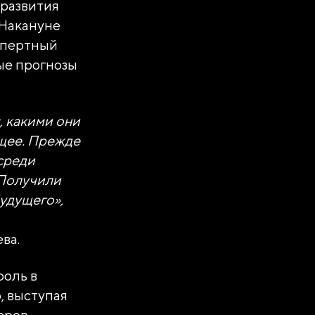
 развития
 Накануне
спертный
ые прогнозы
, какими они
ущее. Прежде
среди
 Получили
будущего»,
ва.
роль в
, выступая
еров,