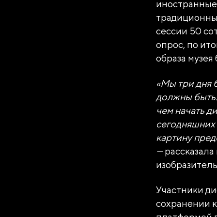
иностранные 
традиционных
сессии 50 с
опрос, по ит
образа музея
«Мы три дня 
должны быть.
чем начать д
сегодняшних 
картину пред
—
рассказала 
изобразитель
Участники ди
сохранении к
платформой д