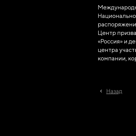
Международн
Национальног
распоряжени
Центр призв
«Россия» и д
центра участ
компании, ко
Назад