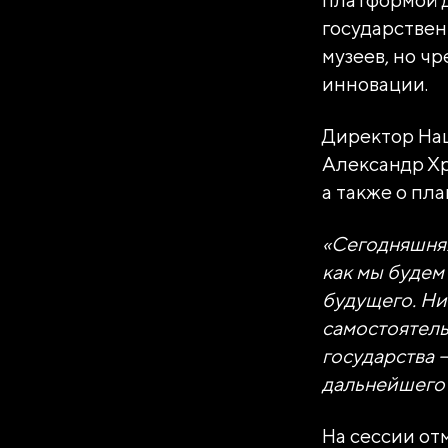
государстве
музеев, но ч
инновации.
Директор Нац
Александр Хр
а также о пл
АВТОНОМ
«ДИРЕКЦИ
«Сегодняшняя
как мы будем 
будущего. Ни
Генеральный директор Ав
самостоятель
Достижений "Россия"»
государства 
Наталья Сергеевна Вир
дальнейшего 
Юридический адрес
119180, город Москва
На сессии от