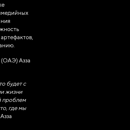
же
тимедийных
ания
ажность
 артефактов,
анию.
 (ОАЭ) Азза
то будет с
ми жизни
й проблем
то, где мы
Азза