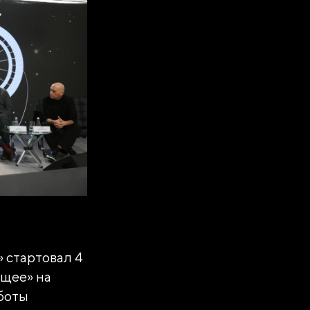
 стартовал 4
ущее» на
боты