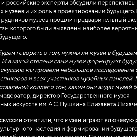
и российские эксперты обсудили перспективы
 музеев и их роль в проектировании будущего.
отрудников музеев прошли предварительный эк
огам которого были выявлены наиболее вероятн
 будущего.
будем говорить о том, нужны ли музеи в будущем
 И в какой степени сами музеи формируют буд
искуссию мы провели небольшое исследование 
спикеров и всех участников музейных панелей.
ставлений коллег о том, каким они видят музей 
модератор, директор Государственного музея
ных искусств им. А.С. Пушкина Елизавета Лихаче
скуссии отметили, что музеи играют ключевую 
ультурного наследия и формировании будущего
ля обмена знаниями и опытом. По мнению спик