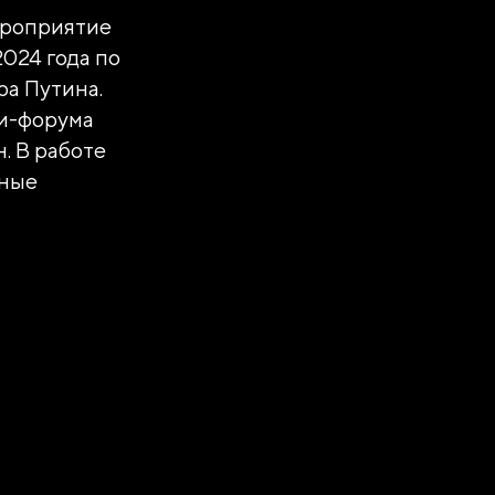
ероприятие
2024 года по
а Путина.
и-форума
. В работе
нные