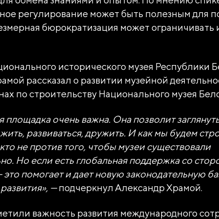
нное регулирование может быть полезным для 
резмерная бюрократизация может ограничивать 
ионального исторического музея Республики Б
амой рассказал о развитии музейной деятельнос
анах по строительству Национального музея Бел
НАЯ НЕКОММЕРЧЕСКАЯ ОРГ
Я ВЫСТАВКИ ДОСТИЖЕНИЙ 
 площадка очень важна. Она позволит заглянуть
жить, развиваться, дружить. И как мы будем стр
кто не против того, чтобы музеи существовали
тономной некоммерческой организации «Дирекция Выс
но. Но если есть глобальная поддержка со стор
— это помогает и дает новую законодательную ба
туозова
развития», —
подчеркнул Александр Храмой.
, пер Бродников, д. 7 стр. 2
метили важность развития международного сот