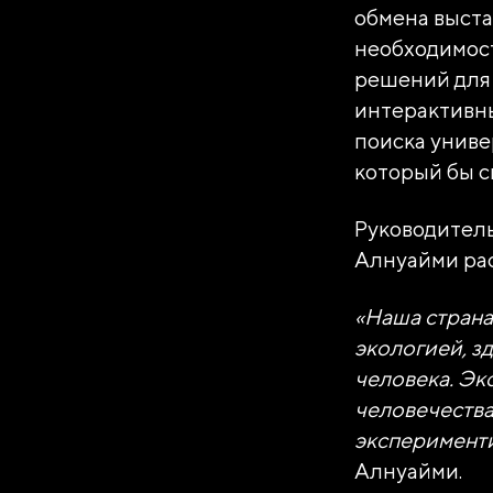
обмена выста
ОГРН
необходимос
1237700185645
решений для
ИНН/КПП
интерактивны
9703137862/770601001
поиска униве
Телефон
который бы с
+7(495)109-97-70
Руководитель
E-mail
Алнуайми рас
info@ano.dea.ru
«Наша страна 
экологией, з
человека. Эк
человечества.
эксперименти
Алнуайми.