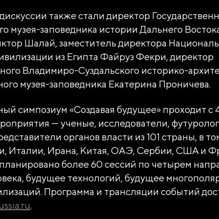
дискуссии также стали директор Государствен
о музея-заповедника истории Дальнего Востока
ктор Шалай, заместитель директора Националь
ивилизации из Египта Файруз Фекри, директор
ного Владимиро-Суздальского историко-архите
ого музея-заповедника Екатерина Проничева.
й симпозиум «Создавая будущее» проходит с 4 
роприятия — ученые, исследователи, футуролог
редставители органов власти из 101 страны, в то
и, Италии, Ирана, Китая, ОАЭ, Сербии, США и Ф
планировано более 60 сессий по четырем напр
века, будущее технологий, будущее многополя
лизаций. Программа и трансляции событий дос
ussia.ru
.