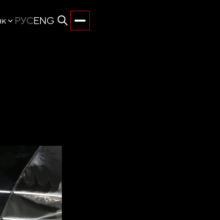
РУС
ENG
нк
А