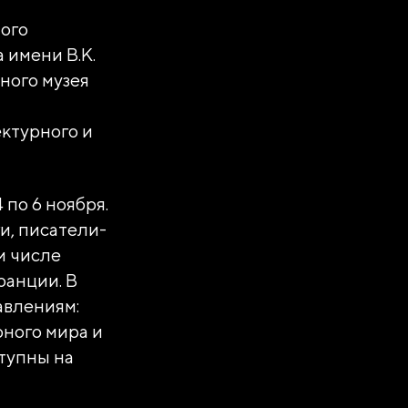
ного
 имени В.К.
ного музея
ктурного и
по 6 ноября.
и, писатели-
м числе
ранции. В
авлениям:
рного мира и
тупны на