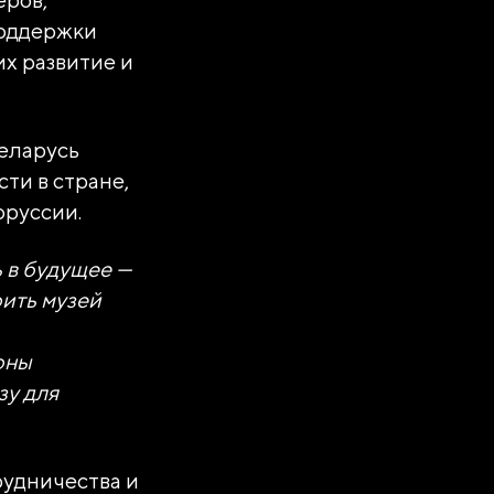
поддержки
их развитие и
еларусь
ти в стране,
оруссии.
АНИЗАЦИЯ
"РОССИЯ"»
 в будущее —
оить музей
тавки
оны
зу для
рудничества и