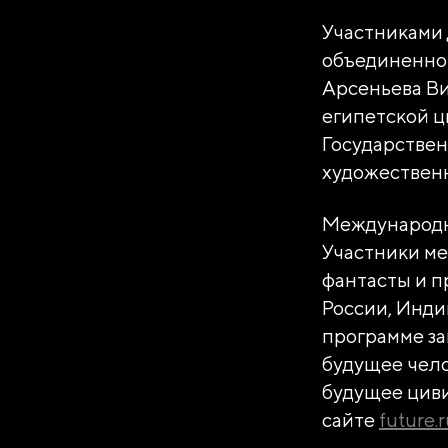
Участниками 
объединенног
Арсеньева Ви
египетской ц
Государствен
художественн
Международны
Участники ме
фантасты и п
России, Инди
программе за
будущее чело
будущее циви
сайте
future.r