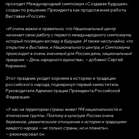
проходит Международный симпозиум «Создавая будущее»,
АВТОНОМНАЯ НЕКОММЕРЧЕСКАЯ
создан по решению Президента как продолжение работы
ОРГАНИЗАЦИЯ «ДИРЕКЦИЯ
Выставки «Россия».
ВЫСТАВКИ ДОСТИЖЕНИЙ
«И очень важно и правильно, что Национальный центр
"РОССИЯ"»
начинает свою работу с первого международного симпозиума,
который посвящен взгляду в будущее. И также неслучайно, что
Генеральный директор Автономной некоммерческой
открытие и Выставки, и Национального центра, и Симпозиума
организации «Дирекция Выставки Достижений "Россия"»
происходит в очень значимый для России день, национальный
Наталья Сергеевна Виртуозова
праздник — День народного единства», —
добавил Сергей
Кириенко.
Юридический адрес
Этот праздник уходит корнями в историю и традиции
119180, город Москва, пер Бродников, д. 7
российского народа, подчеркнул первый заместитель
стр. 2
Руководителя Администрации Президента Российской
Федерации.
ОГРН
1237700185645
«У нас на территории страны живет 194 национальности и
этнические группы. Поэтому в культуре России очень
ИНН/КПП
бережное, уважительное отношение к истории и традициям
каждого народа — не только страны, но и планеты»,
9703137862/770601001
—
резюмировал он.