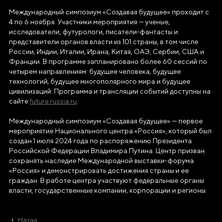
Телефон
Международный симпозиум «Создавая будущее» проходит с
+7(495)109-97-70
4 по 6 ноября. Участники мероприятия — ученые,
исследователи, футурологи, писатели-фантасты и
E-mail
представители органов власти из 101 страны, в том числе
России, Индии, Италии, Ирана, Китая, ОАЭ, Сербии, США и
info@ano.dea.ru
Франции. В программе запланировано более 60 сессий по
четырем направлениям: будущее человека, будущее
технологий, будущее многополярного мира и будущее
цивилизаций. Программа и трансляции событий доступны на
сайте
future.russia.ru
.
Международный симпозиум «Создавая будущее» — первое
мероприятие Национального центра «Россия», который был
создан 1 июля 2024 года по распоряжению Президента
Российской Федерации Владимира Путина. Центр призван
сохранять наследие Международной выставки-форума
«Россия» и демонстрировать достижения страны и ее
граждан. В работе центра участвуют федеральные органы
власти, государственные компании, корпорации и регионы.
Назад