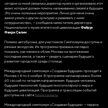
сегодня со мной связалась директор музея и организовала этот
визит, который должен помочь налаживанию связей в будущем.
ИНН/КПП
Это очень полезные мероприятия. Лично для меня очень
9703137862/770601001
важно узнать о других культурах и развивать с ними
сотрудничество», —
сообщила заместитель директора
Телефон
Файруз
Национального музея египетской цивилизации
Фекри Селим
+7(495)109-97-70
.
E-mail
Помимо автобусных, для участников Симпозиума доступны и
речные экскурсии. Их программа призвана наглядно
info@ano.dea.ru
показать, как менялся облик Москвы на протяжении
последних веков, а также — увидеть сценарии будущего
развития городской среды столицы.
Международный симпозиум «Создавая будущее» проходит в
Москве с 4 по 6 ноября. В программе запланировано более
60 сессий по четырем направлениям: будущее человека,
будущее технологий, будущее многополярного мира и
будущее цивилизаций. Программа и трансляции событий
доступны на сайте
future.russia.ru
.
Международный симпозиум «Создавая будущее» — первое