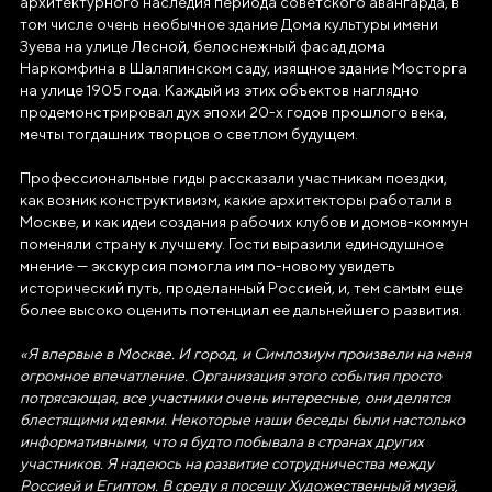
архитектурного наследия периода советского авангарда, в
том числе очень необычное здание Дома культуры имени
Зуева на улице Лесной, белоснежный фасад дома
Наркомфина в Шаляпинском саду, изящное здание Мосторга
на улице 1905 года. Каждый из этих объектов наглядно
продемонстрировал дух эпохи 20-х годов прошлого века,
мечты тогдашних творцов о светлом будущем.
АВТОНОМНАЯ НЕКОММЕРЧЕСКАЯ
ОРГАНИЗАЦИЯ «ДИРЕКЦИЯ
Профессиональные гиды рассказали участникам поездки,
ВЫСТАВКИ ДОСТИЖЕНИЙ
как возник конструктивизм, какие архитекторы работали в
"РОССИЯ"»
Москве, и как идеи создания рабочих клубов и домов-коммун
поменяли страну к лучшему. Гости выразили единодушное
Генеральный директор Автономной некоммерческой
мнение — экскурсия помогла им по-новому увидеть
организации «Дирекция Выставки Достижений "Россия"»
исторический путь, проделанный Россией, и, тем самым еще
более высоко оценить потенциал ее дальнейшего развития.
Наталья Сергеевна Виртуозова
«Я впервые в Москве. И город, и Симпозиум произвели на меня
Юридический адрес
огромное впечатление. Организация этого события просто
119180, город Москва, пер Бродников, д. 7
потрясающая, все участники очень интересные, они делятся
стр. 2
блестящими идеями. Некоторые наши беседы были настолько
информативными, что я будто побывала в странах других
ОГРН
участников. Я надеюсь на развитие сотрудничества между
Россией и Египтом. В среду я посещу Художественный музей,
1237700185645